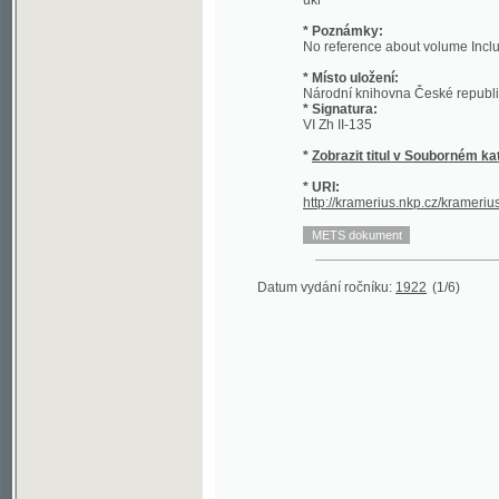
* Místo uložení:
Národní knihovna České republiky - Sl
* Signatura:
VI Zh II-135
*
Zobrazit titul v Souborném katalogu 
* URI:
http://kramerius.nkp.cz/kramerius/hand
Datum vydání ročníku:
1922
(1/6)