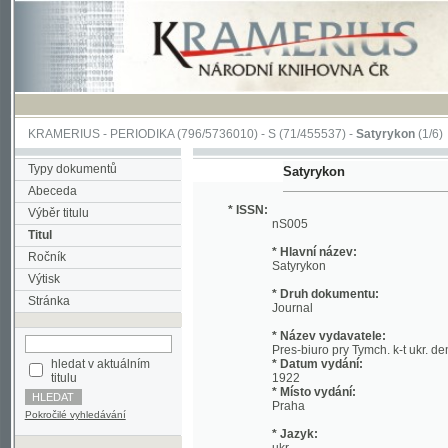
KRAMERIUS
-
PERIODIKA
(796/5736010) -
S
(71/455537) -
Satyrykon
(1/6)
Typy dokumentů
Satyrykon
Abeceda
* ISSN:
Výběr titulu
nS005
Titul
* Hlavní název:
Ročník
Satyrykon
Výtisk
* Druh dokumentu:
Stránka
Journal
* Název vydavatele:
Pres-biuro pry Tymch. k-t ukr. demokr. st
hledat v aktuálním
* Datum vydání:
titulu
1922
* Místo vydání:
Praha
Pokročilé vyhledávání
* Jazyk:
ukr
* Poznámky:
No reference about volume Included: 1922 