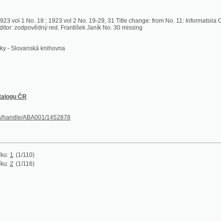
odpovědný red. František Janík No. 30 missing
ovanská knihovna
ČR
le/ABA001/1452878
/110)
/116)