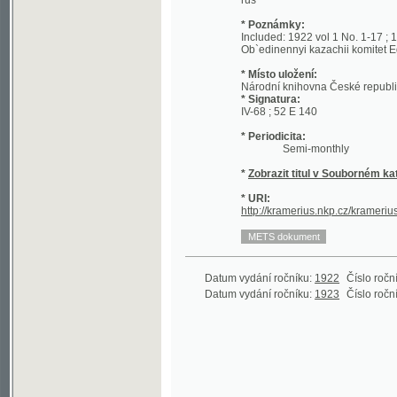
Ob`edinennyi kazachii komitet Editor: z
* Místo uložení:
Národní knihovna České republiky - Sl
* Signatura:
IV-68 ; 52 E 140
* Periodicita:
Semi-monthly
*
Zobrazit titul v Souborném katalogu 
* URI:
http://kramerius.nkp.cz/kramerius/hand
Datum vydání ročníku:
1922
Číslo ročníku:
1
(1
Datum vydání ročníku:
1923
Číslo ročníku:
2
(1
©2003-2010
Developed
under GNU GPL
by
Qbizm
,
NKČR
and
KNAV