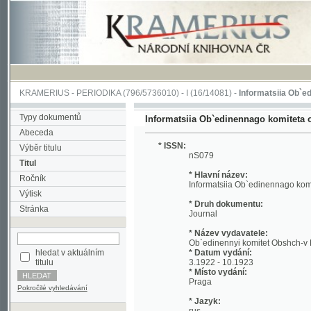
KRAMERIUS
-
PERIODIKA
(796/5736010) -
I
(16/14081) -
Informatsiia Ob`edinenna
Typy dokumentů
Informatsiia Ob`edinennago komiteta obshche
Abeceda
* ISSN:
Výběr titulu
nS079
Titul
* Hlavní název:
Ročník
Informatsiia Ob`edinennago komiteta ob
Výtisk
* Druh dokumentu:
Stránka
Journal
* Název vydavatele:
Ob`edinennyi komitet Obshch-v Dona, Ku
hledat v aktuálním
* Datum vydání:
titulu
3.1922 - 10.1923
* Místo vydání:
Praga
Pokročilé vyhledávání
* Jazyk:
rus
* Poznámky:
Included: 1922 vol 1 No. 1-17 ; 1923 vol