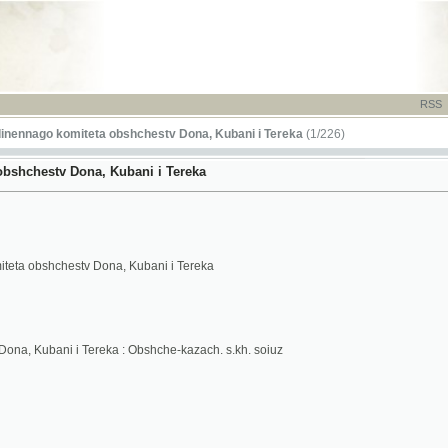
RSS
-
TISK
-
NÁP
go komiteta obshchestv Dona, Kubani i Tereka
(1/226)
stv Dona, Kubani i Tereka
shchestv Dona, Kubani i Tereka
bani i Tereka : Obshche-kazach. s.kh. soiuz
 1 No. 18 ; 1923 vol 2 No. 19-29, 31 Title change: from No. 11: Informatsiia Ob`edinennago