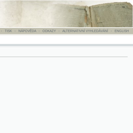
OVĚDA
-
ODKAZY
-
ALTERNATIVNÍ VYHLEDÁVÁNÍ
-
ENGLISH
 kazach'iago komiteta Publishing house change: from No. 17: