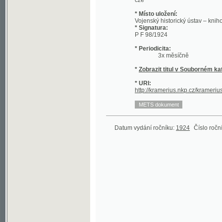
* Signatura:
P F 98/1924
* Periodicita:
3x měsíčně
*
Zobrazit titul v Souborném katalogu 
* URI:
http://kramerius.nkp.cz/kramerius/han
Datum vydání ročníku:
1924
Číslo ročníku:
1
(1