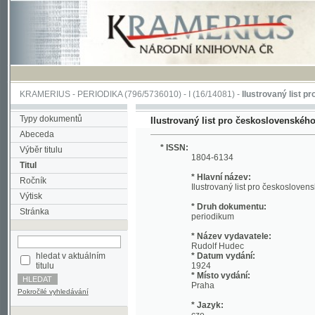
KRAMERIUS
-
PERIODIKA
(796/5736010) -
I
(16/14081) -
Ilustrovaný list pro česk
Typy dokumentů
Ilustrovaný list pro československého vojáka
Abeceda
* ISSN:
Výběr titulu
1804-6134
Titul
* Hlavní název:
Ročník
Ilustrovaný list pro československého vo
Výtisk
* Druh dokumentu:
Stránka
periodikum
* Název vydavatele:
Rudolf Hudec
hledat v aktuálním
* Datum vydání:
titulu
1924
* Místo vydání:
Praha
Pokročilé vyhledávání
* Jazyk:
cze
* Místo uložení:
Vojenský historický ústav – knihovna