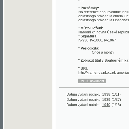
oblastnogo pravleniia otdela Obshchestva 
oblastnogo pravleniia Obshchestva gallip
* Místo uložení:
Národní knihovna České republiky - Sl
* Signatura:
IV-930, IV-1066, IV-1067
* Periodicita:
Once a month
*
Zobrazit titul v Souborném katalogu 
* URI:
http://kramerius.nkp.cz/kramerius/hand
Datum vydání ročníku:
1938
(1/11)
Datum vydání ročníku:
1939
(1/37)
Datum vydání ročníku:
1940
(1/18)