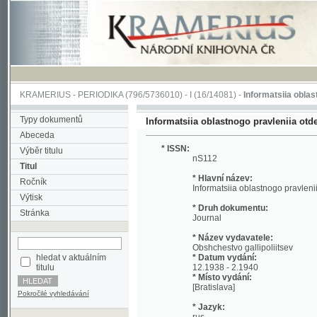
KRAMERIUS
-
PERIODIKA
(796/5736010) -
I
(16/14081) -
Informatsiia oblastnogo pra
Typy dokumentů
Informatsiia oblastnogo pravleniia otdela Obs
Abeceda
* ISSN:
Výběr titulu
nS112
Titul
* Hlavní název:
Ročník
Informatsiia oblastnogo pravleniia otdel
Výtisk
* Druh dokumentu:
Stránka
Journal
* Název vydavatele:
Obshchestvo gallipoliitsev
hledat v aktuálním
* Datum vydání:
titulu
12.1938 - 2.1940
* Místo vydání:
[Bratislava]
Pokročilé vyhledávání
* Jazyk:
rus
* Poznámky:
No reference about volume Included: 1938 