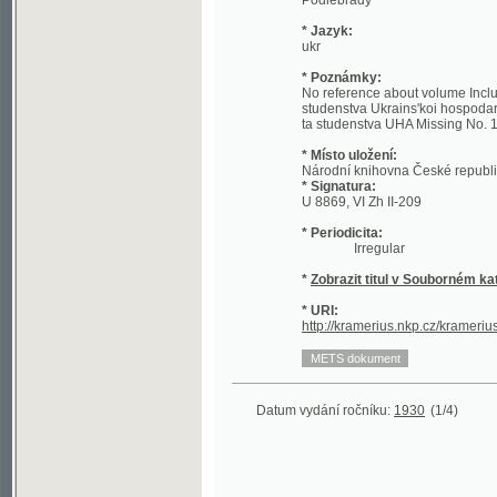
* Poznámky:
No reference about volume Included: 1930 
studenstva Ukrains'koi hospodars'koi aka
ta studenstva UHA Missing No. 1, 4
* Místo uložení:
Národní knihovna České republiky - Sl
* Signatura:
U 8869, VI Zh II-209
* Periodicita:
Irregular
*
Zobrazit titul v Souborném katalogu 
* URI:
http://kramerius.nkp.cz/kramerius/hand
Datum vydání ročníku:
1930
(1/4)