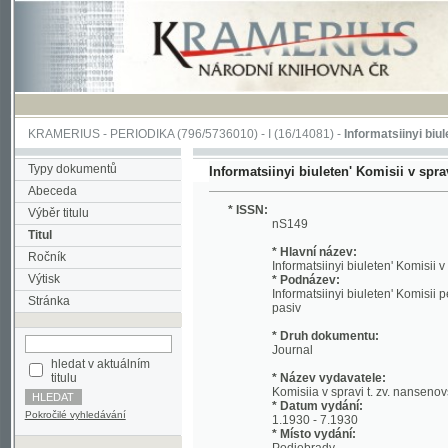
KRAMERIUS
-
PERIODIKA
(796/5736010) -
I
(16/14081) -
Informatsiinyi biuleten' Ko
Typy dokumentů
Informatsiinyi biuleten' Komisii v spravi t. z
Abeceda
* ISSN:
Výběr titulu
nS149
Titul
* Hlavní název:
Ročník
Informatsiinyi biuleten' Komisii v spravi 
Výtisk
* Podnázev:
Informatsiinyi biuleten' Komisii personal
Stránka
pasiv
* Druh dokumentu:
Journal
hledat v aktuálním
titulu
* Název vydavatele:
Komisiia v spravi t. zv. nansenovs'kykh p
* Datum vydání:
Pokročilé vyhledávání
1.1930 - 7.1930
* Místo vydání:
Podiebrady
* Jazyk:
ukr