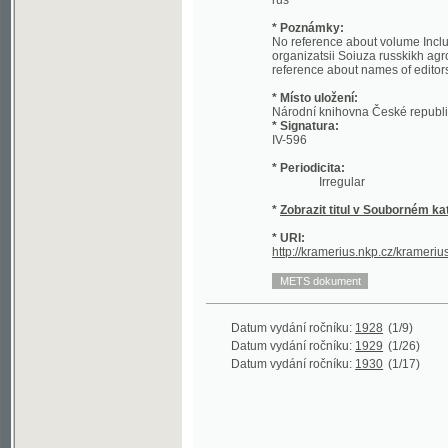
organizatsii Soiuza russkikh agronomov-te
reference about names of editors; from N
* Místo uložení:
Národní knihovna České republiky - Sl
* Signatura:
IV-596
* Periodicita:
Irregular
*
Zobrazit titul v Souborném katalogu 
* URI:
http://kramerius.nkp.cz/kramerius/hand
Datum vydání ročníku:
1928
(1/9)
Datum vydání ročníku:
1929
(1/26)
Datum vydání ročníku:
1930
(1/17)