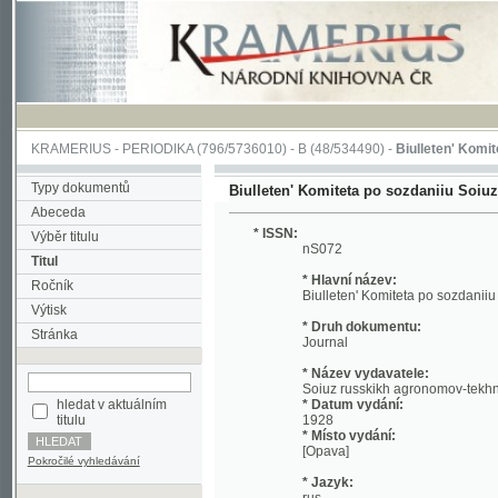
KRAMERIUS
-
PERIODIKA
(796/5736010) -
B
(48/534490) -
Biulleten' Komiteta po 
Typy dokumentů
Biulleten' Komiteta po sozdaniiu Soiuza russ
Abeceda
* ISSN:
Výběr titulu
nS072
Titul
* Hlavní název:
Ročník
Biulleten' Komiteta po sozdaniiu Soiuza 
Výtisk
* Druh dokumentu:
Stránka
Journal
* Název vydavatele:
Soiuz russkikh agronomov-tekhnikov i ra
hledat v aktuálním
* Datum vydání:
titulu
1928
* Místo vydání:
[Opava]
Pokročilé vyhledávání
* Jazyk:
rus
* Poznámky:
No reference about volume Included: 1928