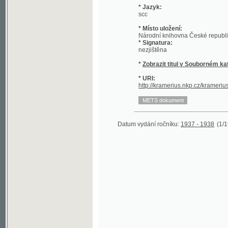
* Místo uložení:
Národní knihovna České republiky
* Signatura:
nezjištěna
*
Zobrazit titul v Souborném katalogu 
* URI:
http://kramerius.nkp.cz/kramerius/hand
Datum vydání ročníku:
1937 - 1938
(1/197)
©2003-2010
Developed
under GNU GPL
by
Qbizm
,
NKČR
and
KNAV