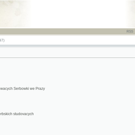
RSS
-
TISK
-
NÁP
 Serbowki we Prazy
 studovacych