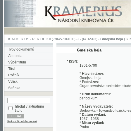
KRAMERIUS
-
PERIODIKA
(796/5736010) -
G
(6/16563) -
Gmejska heja
(1/197)
Typy dokumentů
Gmejska heja
Abeceda
* ISSN:
Výběr titulu
1801-5700
Titul
* Hlavní název:
Ročník
Gmejska heja
Výtisk
* Podnázev:
Organ towaŕstva serbskich studowacych
Stránka
* Druh dokumentu:
periodikum
hledat v aktuálním
* Název vydavatele:
titulu
Serbowka - Towarstvo lužicko-serbskich
* Datum vydání:
1937 - 1938
Pokročilé vyhledávání
* Místo vydání:
Praha
* Jazyk:
scc