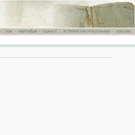
OVĚDA
-
ODKAZY
-
ALTERNATIVNÍ VYHLEDÁVÁNÍ
-
ENGLISH