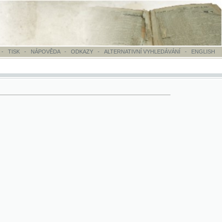
OVĚDA
-
ODKAZY
-
ALTERNATIVNÍ VYHLEDÁVÁNÍ
-
ENGLISH