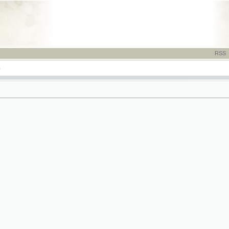
RSS
-
TISK
-
NÁP