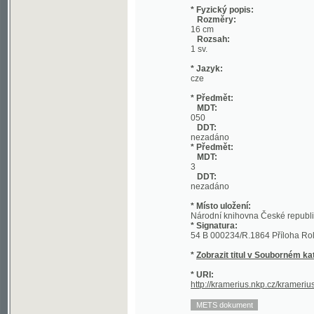
Rozsah:
1 sv.
* Jazyk:
cze
* Předmět:
MDT:
050
DDT:
nezadáno
* Předmět:
MDT:
3
DDT:
nezadáno
* Místo uložení:
Národní knihovna České republiky
* Signatura:
54 B 000234/R.1864 Příloha Rolničky
*
Zobrazit titul v Souborném katalogu 
* URI:
http://kramerius.nkp.cz/kramerius/han
Datum vydání ročníku:
1864
Číslo ročníku:
1
(1
©2003-2010
Developed
under GNU GPL
by
Qbizm
,
NKČR
and
KNAV