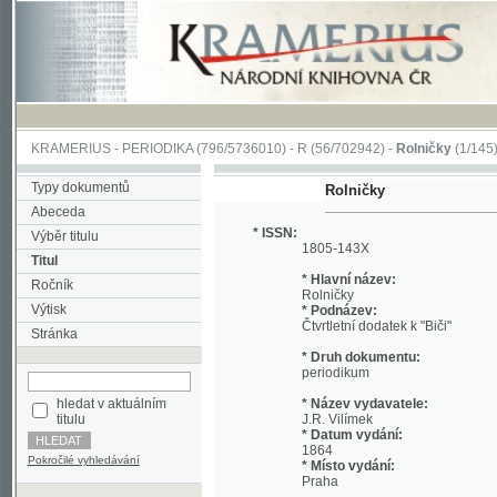
KRAMERIUS
-
PERIODIKA
(796/5736010) -
R
(56/702942) -
Rolničky
(1/145)
Typy dokumentů
Rolničky
Abeceda
* ISSN:
Výběr titulu
1805-143X
Titul
* Hlavní název:
Ročník
Rolničky
Výtisk
* Podnázev:
Čtvrtletní dodatek k "Biči"
Stránka
* Druh dokumentu:
periodikum
hledat v aktuálním
* Název vydavatele:
titulu
J.R. Vilímek
* Datum vydání:
1864
Pokročilé vyhledávání
* Místo vydání:
Praha
* Fyzický popis:
Rozměry:
16 cm