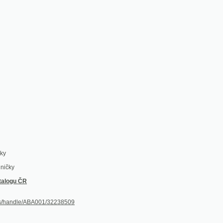
ČR
dle/ABA001/32238509
/145)