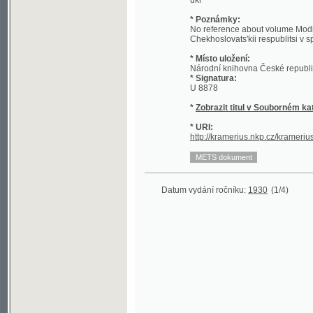
Chekhoslovats'kii respublitsi v spravi m
* Místo uložení:
Národní knihovna České republiky - Sl
* Signatura:
U 8878
*
Zobrazit titul v Souborném katalogu 
* URI:
http://kramerius.nkp.cz/kramerius/hand
Datum vydání ročníku:
1930
(1/4)