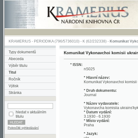
KRAMERIUS
-
PERIODIKA
(796/5736010) -
K
(62/232338) -
Komunikat Vykonavchoi k
Typy dokumentů
Komunikat Vykonavchoi komisii ukrains'kykh 
Abeceda
* ISSN:
Výběr titulu
nS025
Titul
* Hlavní název:
Ročník
Komunikat Vykonavchoi komisii ukrains'k
Výtisk
* Druh dokumentu:
Stránka
Journal
* Název vydavatele:
Vykonavcha komisiia ukrains'kykh emihra
hledat v aktuálním
* Datum vydání:
titulu
3.1930 - 6.1930
* Místo vydání:
Praha
Pokročilé vyhledávání
* Jazyk:
ukr
* Poznámky:
No reference about volume Modified title