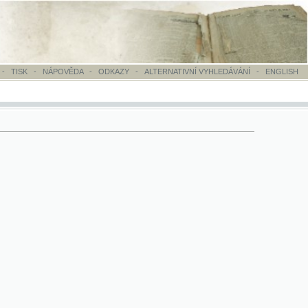
OVĚDA
-
ODKAZY
-
ALTERNATIVNÍ VYHLEDÁVÁNÍ
-
ENGLISH
ny; v období od 1.11.1868 do 1.5.1869 vycházel titul jako