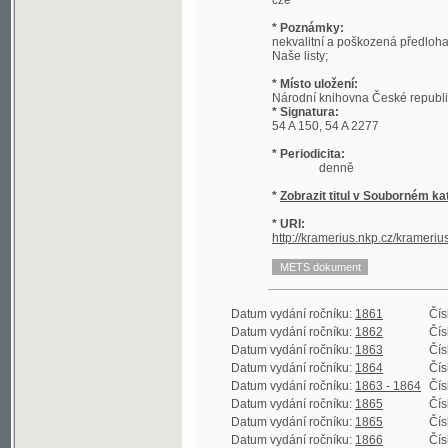
Naše listy;
* Místo uložení:
Národní knihovna České republiky
* Signatura:
54 A 150, 54 A 2277
* Periodicita:
denně
*
Zobrazit titul v Souborném katalogu 
* URI:
http://kramerius.nkp.cz/kramerius/hand
Datum vydání ročníku:
1861
Číslo roční
Datum vydání ročníku:
1862
Číslo roční
Datum vydání ročníku:
1863
Číslo roční
Datum vydání ročníku:
1864
Číslo roční
Datum vydání ročníku:
1863 - 1864
Číslo roční
Datum vydání ročníku:
1865
Číslo roční
Datum vydání ročníku:
1865
Číslo roční
Datum vydání ročníku:
1866
Číslo roční
Datum vydání ročníku:
1867
Číslo roční
Datum vydání ročníku:
1868
Číslo roční
Datum vydání ročníku:
1869
Číslo roční
Datum vydání ročníku:
1870
Číslo roční
Datum vydání ročníku:
1871
Číslo roční