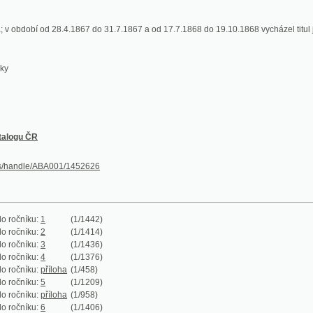
ČR
le/ABA001/1452626
ku:
1
(1/1442)
ku:
2
(1/1414)
ku:
3
(1/1436)
ku:
4
(1/1376)
ku:
příloha
(1/458)
ku:
5
(1/1209)
ku:
příloha
(1/958)
ku:
6
(1/1406)
ku:
7
(1/1138)
ku:
8
(1/820)
ku:
9
(1/1134)
ku:
10
(1/1741)
ku:
11
(1/1800)