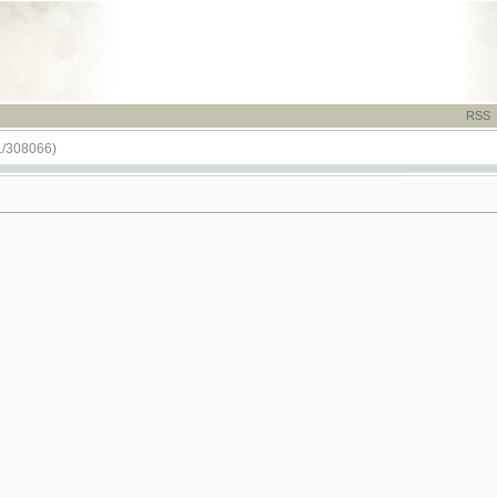
RSS
-
TISK
-
NÁP
)
í od 28.4.1867 do 31.7.1867 a od 17.7.1868 do 19.10.1868 vycházel titul jako Národní novi