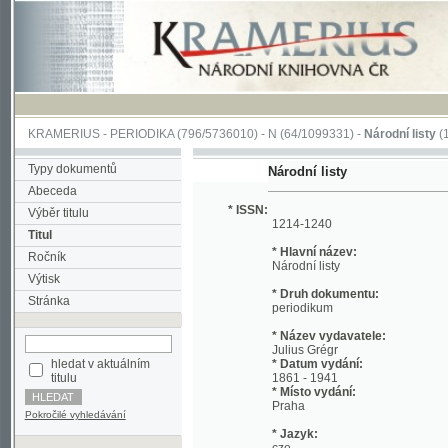
KRAMERIUS
-
PERIODIKA
(796/5736010) -
N
(64/1099331) -
Národní listy
(1/308066
Typy dokumentů
Národní listy
Abeceda
* ISSN:
Výběr titulu
1214-1240
Titul
* Hlavní název:
Ročník
Národní listy
Výtisk
* Druh dokumentu:
Stránka
periodikum
* Název vydavatele:
Julius Grégr
hledat v aktuálním
* Datum vydání:
titulu
1861 - 1941
* Místo vydání:
Praha
Pokročilé vyhledávání
* Jazyk:
cze
* Poznámky:
nekvalitní a poškozená předloha; v obdob