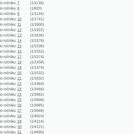
ku:
12
(1/1922)
ku:
13
(1/1636)
ku:
14
(1/1578)
ku:
15
(1/1536)
ku:
16
(1/1552)
ku:
17
(1/1574)
ku:
18
(1/1458)
ku:
19
(1/1474)
ku:
20
(1/1532)
ku:
21
(1/1832)
ku:
22
(1/2464)
ku:
23
(1/3466)
ku:
24
(1/3982)
ku:
25
(1/3908)
ku:
26
(1/3985)
ku:
27
(1/3946)
ku:
28
(1/4024)
ku:
29
(1/4114)
ku:
30
(1/4121)
ku:
31
(1/4690)
ku:
32
(1/4769)
ku:
33
(1/4786)
ku:
34
(1/4814)
ku:
35
(1/5312)
ku:
36
(1/5372)
ku:
37
(1/5286)
ku:
38
(1/5368)