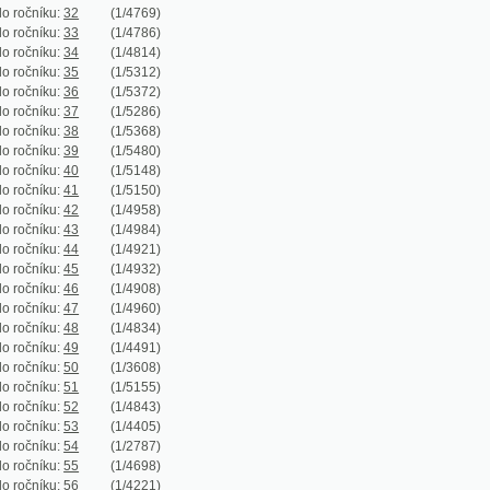
ku:
39
(1/5480)
ku:
40
(1/5148)
ku:
41
(1/5150)
ku:
42
(1/4958)
ku:
43
(1/4984)
ku:
44
(1/4921)
ku:
45
(1/4932)
ku:
46
(1/4908)
ku:
47
(1/4960)
ku:
48
(1/4834)
ku:
49
(1/4491)
ku:
50
(1/3608)
ku:
51
(1/5155)
ku:
52
(1/4843)
ku:
53
(1/4405)
ku:
54
(1/2787)
ku:
55
(1/4698)
ku:
56
(1/4221)
ku:
57
(1/3734)
ku:
58
(1/1249)
ku:
59
(1/2690)
ku:
60
(1/2946)
ku:
61
(1/3214)
ku:
62
(1/3366)
ku:
63
(1/3272)
ku:
64
(1/3490)
ku:
65
(1/3987)
ku:
66
(1/5846)