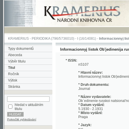
KRAMERIUS
-
PERIODIKA
(796/5736010) -
I
(16/14081) -
Informacionnyj listok Ob'je
Typy dokumentů
Informacionnyj listok Ob'jedinenija russkoj 
Abeceda
* ISSN:
Výběr titulu
nS107
Titul
* Hlavní název:
Ročník
Informacionnyj listok Ob'jedinenija russ
Výtisk
* Druh dokumentu:
Stránka
Journal
* Název vydavatele:
Ob`edinenie russkoi natsional'noi molod
hledat v aktuálním
* Datum vydání:
titulu
5.1930 - 2.1931
* Místo vydání:
Praga
Pokročilé vyhledávání
* Jazyk:
rus
* Poznámky:
No reference about volume Included: 1930