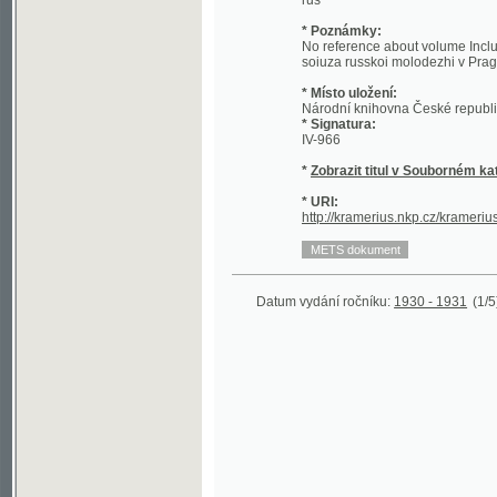
soiuza russkoi molodezhi v Prage
* Místo uložení:
Národní knihovna České republiky - Sl
* Signatura:
IV-966
*
Zobrazit titul v Souborném katalogu 
* URI:
http://kramerius.nkp.cz/kramerius/hand
Datum vydání ročníku:
1930 - 1931
(1/5)