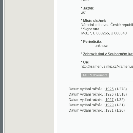
* Místo uložení:
Národní knihovna České republiky - Sl
* Signatura:
IV-317, U 008265, U 008340
* Periodicita:
unknown
*
Zobrazit titul v Souborném katalogu 
* URI:
http://kramerius.nkp.cz/kramerius/han
Datum vydání ročníku:
1925
(1/278)
Datum vydání ročníku:
1926
(1/518)
Datum vydání ročníku:
1927
(1/32)
Datum vydání ročníku:
1929
(1/31)
Datum vydání ročníku:
1931
(1/26)