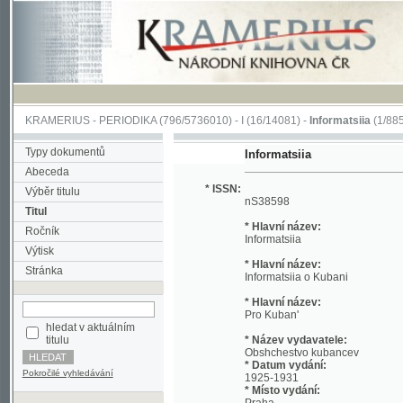
KRAMERIUS
-
PERIODIKA
(796/5736010) -
I
(16/14081) -
Informatsiia
(1/885)
Typy dokumentů
Informatsiia
Abeceda
* ISSN:
Výběr titulu
nS38598
Titul
* Hlavní název:
Ročník
Informatsiia
Výtisk
* Hlavní název:
Stránka
Informatsiia o Kubani
* Hlavní název:
Pro Kuban'
hledat v aktuálním
titulu
* Název vydavatele:
Obshchestvo kubancev
* Datum vydání:
Pokročilé vyhledávání
1925-1931
* Místo vydání:
Praha
* Jazyk:
ukr