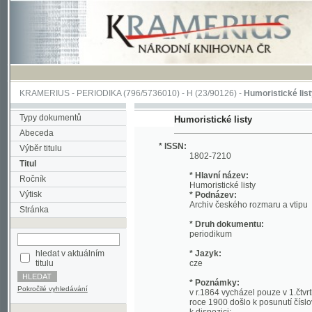
KRAMERIUS
-
PERIODIKA
(796/5736010) -
H
(23/90126) -
Humoristické listy
(1/356
Typy dokumentů
Humoristické listy
Abeceda
* ISSN:
Výběr titulu
1802-7210
Titul
* Hlavní název:
Ročník
Humoristické listy
Výtisk
* Podnázev:
Archiv českého rozmaru a vtipu
Stránka
* Druh dokumentu:
periodikum
hledat v aktuálním
* Jazyk:
titulu
cze
* Poznámky:
Pokročilé vyhledávání
v r.1864 vycházel pouze v 1.čtvrtletí, po
roce 1900 došlo k posunutí číslování ročn
k dispozici;
* Místo uložení:
Národní knihovna České republiky