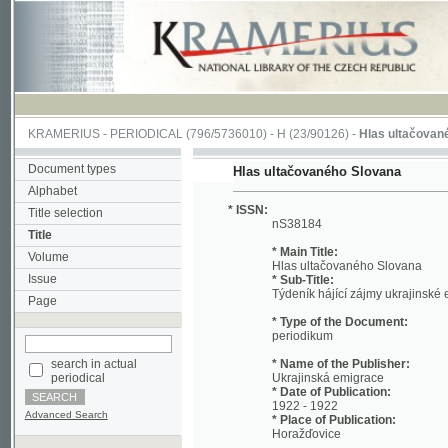
KRAMERIUS
-
PERIODICAL
(796/5736010) -
H
(23/90126) -
Hlas ultačovaného Slo
Document types
Hlas ultačovaného Slovana
Alphabet
* ISSN:
Title selection
nS38184
Title
* Main Title:
Volume
Hlas ultačovaného Slovana
Issue
* Sub-Title:
Týdeník hájící zájmy ukrajinské emigrac
Page
* Type of the Document:
periodikum
search in actual
* Name of the Publisher:
periodical
Ukrajinská emigrace
* Date of Publication:
1922 - 1922
Advanced Search
* Place of Publication:
Horažďovice
* Name of the Publisher:
Ukrajinská emigrace
* Date of Publication: