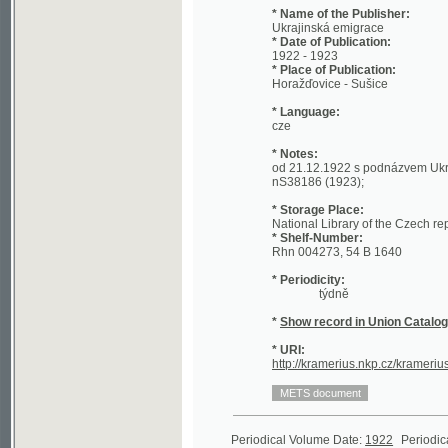
1922 - 1923
* Place of Publication:
Horažďovice - Sušice
* Language:
cze
* Notes:
od 21.12.1922 s podnázvem Ukrajinský tý
nS38186 (1923);
* Storage Place:
National Library of the Czech republic - 
* Shelf-Number:
Rhn 004273, 54 B 1640
* Periodicity:
týdně
*
Show record in Union Catalogue of t
* URI:
http://kramerius.nkp.cz/kramerius/han
Periodical Volume Date:
1922
Periodical Volu
Periodical Volume Date:
1923
Periodical Volu