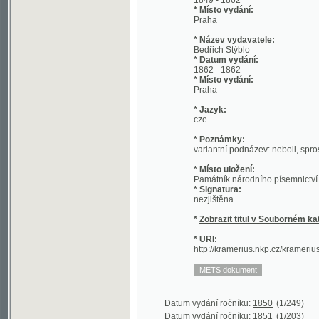
* Název vydavatele:
Bedřich Stýblo
* Datum vydání:
1862 - 1862
* Místo vydání:
Praha
* Jazyk:
cze
* Poznámky:
variantní podnázev: neboli, sprostý rozu
* Místo uložení:
Památník národního písemnictví - kniho
* Signatura:
nezjištěna
*
Zobrazit titul v Souborném katalogu 
* URI:
http://kramerius.nkp.cz/kramerius/hand
Datum vydání ročníku:
1850
(1/249)
Datum vydání ročníku:
1851
(1/203)
Datum vydání ročníku:
1852
(1/348)
Datum vydání ročníku:
1862
(1/378)