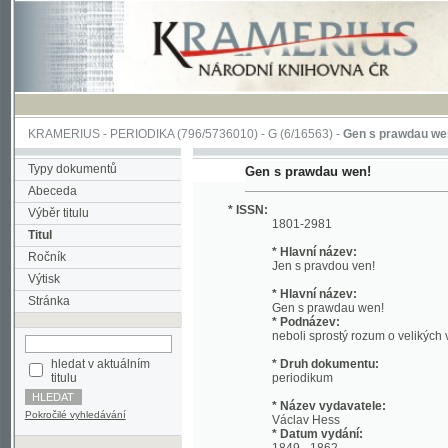
KRAMERIUS
-
PERIODIKA
(796/5736010) -
G
(6/16563) -
Gen s prawdau wen!
(1/11
Typy dokumentů
Gen s prawdau wen!
Abeceda
* ISSN:
Výběr titulu
1801-2981
Titul
* Hlavní název:
Ročník
Jen s pravdou ven!
Výtisk
* Hlavní název:
Stránka
Gen s prawdau wen!
* Podnázev:
neboli sprostý rozum o velikých věcech
hledat v aktuálním
* Druh dokumentu:
titulu
periodikum
* Název vydavatele:
Pokročilé vyhledávání
Václav Hess
* Datum vydání:
1849 - 1862
* Místo vydání:
Praha