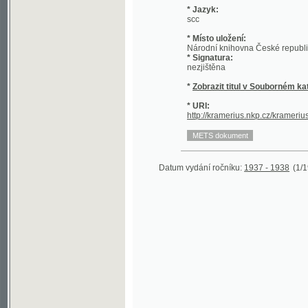
* Místo uložení:
Národní knihovna České republiky
* Signatura:
nezjištěna
*
Zobrazit titul v Souborném katalogu 
* URI:
http://kramerius.nkp.cz/kramerius/hand
Datum vydání ročníku:
1937 - 1938
(1/197)