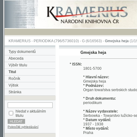
KRAMERIUS
-
PERIODIKA
(796/5736010) -
G
(6/16563) -
Gmejska heja
(1/197)
Typy dokumentů
Gmejska heja
Abeceda
* ISSN:
Výběr titulu
1801-5700
Titul
* Hlavní název:
Ročník
Gmejska heja
Výtisk
* Podnázev:
Organ towaŕstva serbskich studowacych
Stránka
* Druh dokumentu:
periodikum
hledat v aktuálním
* Název vydavatele:
titulu
Serbowka - Towarstvo lužicko-serbskich
* Datum vydání:
1937 - 1938
Pokročilé vyhledávání
* Místo vydání:
Praha
* Jazyk:
scc