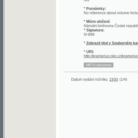
* Místo uložení:
Národní knihovna České republiky - Sl
* Signatura:
IV-888
*
Zobrazit titul v Souborném katalogu 
* URI:
http://kramerius.nkp.cz/kramerius/hand
Datum vydání ročníku:
1930
(1/4)