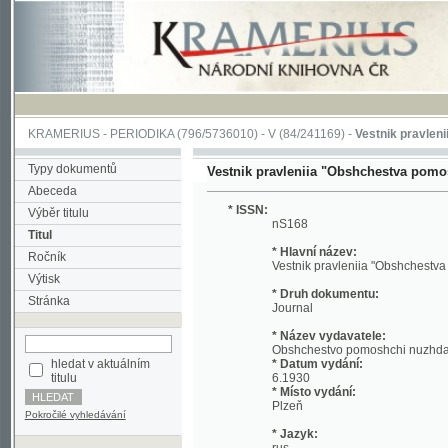
KRAMERIUS
-
PERIODIKA
(796/5736010) -
V
(84/241169) -
Vestnik pravleniia "Ob
Typy dokumentů
Vestnik pravleniia "Obshchestva pomoshchi n
Abeceda
* ISSN:
Výběr titulu
nS168
Titul
* Hlavní název:
Ročník
Vestnik pravleniia "Obshchestva pomoshc
Výtisk
* Druh dokumentu:
Stránka
Journal
* Název vydavatele:
Obshchestvo pomoshchi nuzhdaiushchim
hledat v aktuálním
* Datum vydání:
titulu
6.1930
* Místo vydání:
Plzeň
Pokročilé vyhledávání
* Jazyk:
rus
* Poznámky:
No reference about volume Included: 19