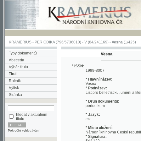
KRAMERIUS
-
PERIODIKA
(796/5736010) -
V
(84/241169) -
Vesna
(1/425)
Typy dokumentů
Vesna
Abeceda
* ISSN:
Výběr titulu
1999-8007
Titul
* Hlavní název:
Ročník
Vesna
Výtisk
* Podnázev:
List pro belletristiku, umění a literaturu
Stránka
* Druh dokumentu:
periodikum
hledat v aktuálním
* Jazyk:
titulu
cze
* Místo uložení:
Pokročilé vyhledávání
Národní knihovna České republiky
* Signatura:
54A 122
* Periodicita:
vychází v sobotu v celém archu 