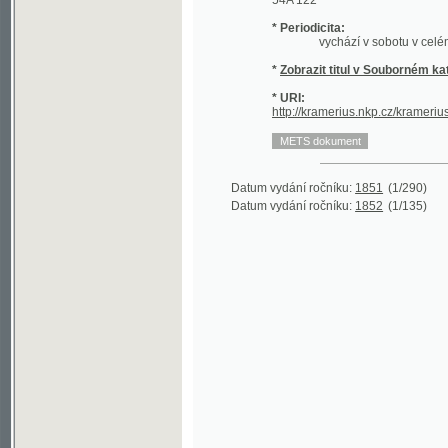
*
Zobrazit titul v Souborném katalogu 
* URI:
http://kramerius.nkp.cz/kramerius/hand
Datum vydání ročníku:
1851
(1/290)
Datum vydání ročníku:
1852
(1/135)