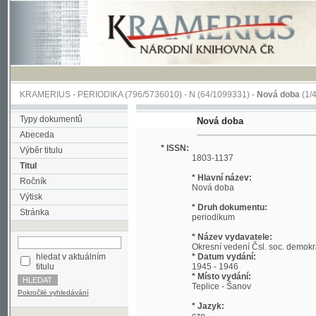
KRAMERIUS
-
PERIODIKA
(796/5736010) -
N
(64/1099331) -
Nová doba
(1/428)
Typy dokumentů
Nová doba
Abeceda
* ISSN:
Výběr titulu
1803-1137
Titul
* Hlavní název:
Ročník
Nová doba
Výtisk
* Druh dokumentu:
Stránka
periodikum
* Název vydavatele:
Okresní vedení Čsl. soc. demokracie
hledat v aktuálním
* Datum vydání:
titulu
1945 - 1946
* Místo vydání:
Teplice - Šanov
Pokročilé vyhledávání
* Jazyk:
cze
* Poznámky:
od 14.12.1945 s podnázvem List Českosl