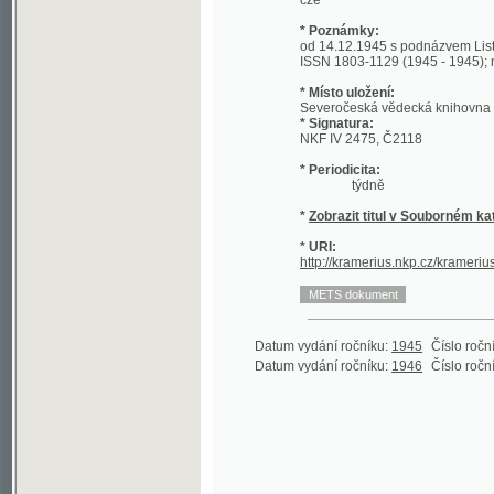
ISSN 1803-1129 (1945 - 1945); následný
* Místo uložení:
Severočeská vědecká knihovna v Ústí 
* Signatura:
NKF IV 2475, Č2118
* Periodicita:
týdně
*
Zobrazit titul v Souborném katalogu 
* URI:
http://kramerius.nkp.cz/kramerius/han
Datum vydání ročníku:
1945
Číslo ročníku:
1
(1
Datum vydání ročníku:
1946
Číslo ročníku:
2
(1