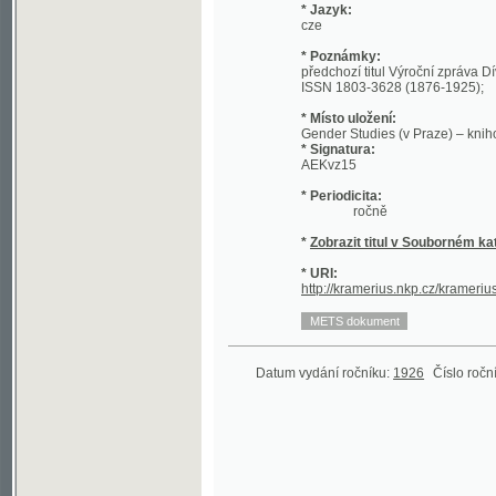
* Poznámky:
předchozí titul Výroční zpráva Dívčí od
ISSN 1803-3628 (1876-1925);
* Místo uložení:
Gender Studies (v Praze) – knihovna
* Signatura:
AEKvz15
* Periodicita:
ročně
*
Zobrazit titul v Souborném katalogu 
* URI:
http://kramerius.nkp.cz/kramerius/han
Datum vydání ročníku:
1926
Číslo ročníku:
51
(