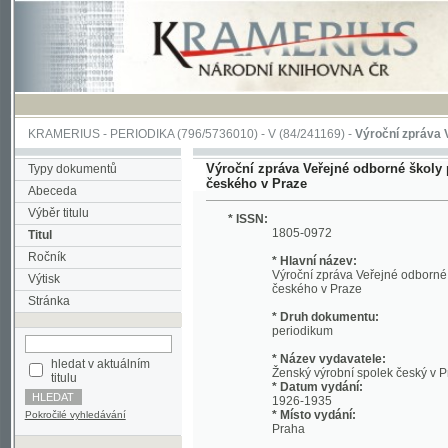
KRAMERIUS
-
PERIODIKA
(796/5736010) -
V
(84/241169) -
Výroční zpráva Veřejné o
Výroční zpráva Veřejné odborné školy pro žen
Typy dokumentů
českého v Praze
Abeceda
Výběr titulu
* ISSN:
1805-0972
Titul
Ročník
* Hlavní název:
Výroční zpráva Veřejné odborné školy p
Výtisk
českého v Praze
Stránka
* Druh dokumentu:
periodikum
* Název vydavatele:
hledat v aktuálním
Ženský výrobní spolek český v Praze
titulu
* Datum vydání:
1926-1935
* Místo vydání:
Pokročilé vyhledávání
Praha
* Jazyk:
cze