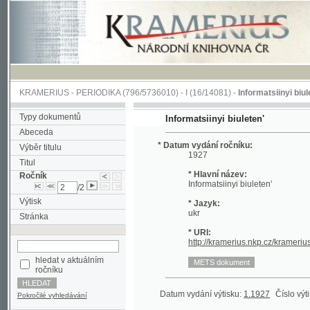
KRAMERIUS
-
PERIODIKA
(796/5736010) -
I
(16/14081) -
Informatsiinyi biuleten'
(1/
Typy dokumentů
Informatsiinyi biuleten'
Abeceda
* Datum vydání ročníku:
Výběr titulu
1927
Titul
* Hlavní název:
Ročník
Informatsiinyi biuleten'
/2
Výtisk
* Jazyk:
ukr
Stránka
* URI:
http://kramerius.nkp.cz/kramerius/han
hledat v aktuálním
ročníku
Datum vydání výtisku:
1.1927
Číslo výtisku:
2
Pokročilé vyhledávání