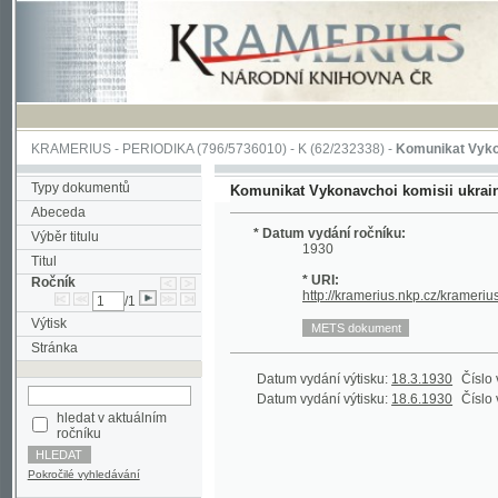
KRAMERIUS
-
PERIODIKA
(796/5736010) -
K
(62/232338) -
Komunikat Vykonavchoi k
Typy dokumentů
Komunikat Vykonavchoi komisii ukrains'kykh 
Abeceda
* Datum vydání ročníku:
Výběr titulu
1930
Titul
* URI:
Ročník
http://kramerius.nkp.cz/kramerius/hand
/1
Výtisk
Stránka
Datum vydání výtisku:
18.3.1930
Číslo výtisku:
Datum vydání výtisku:
18.6.1930
Číslo výtisku:
hledat v aktuálním
ročníku
Pokročilé vyhledávání