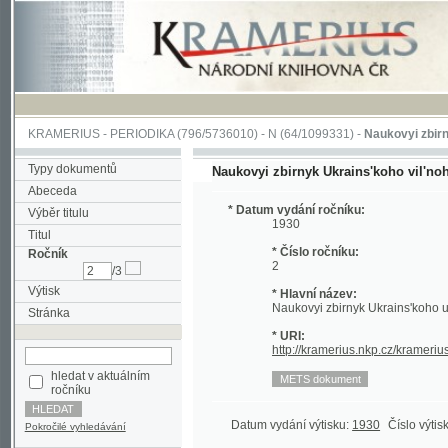
KRAMERIUS
-
PERIODIKA
(796/5736010) -
N
(64/1099331) -
Naukovyi zbirnyk Ukrai
Typy dokumentů
Naukovyi zbirnyk Ukrains'koho vil'noho unive
Abeceda
* Datum vydání ročníku:
Výběr titulu
1930
Titul
* Číslo ročníku:
Ročník
2
/3
Výtisk
* Hlavní název:
Naukovyi zbirnyk Ukrains'koho universyte
Stránka
* URI:
http://kramerius.nkp.cz/kramerius/han
hledat v aktuálním
ročníku
Datum vydání výtisku:
1930
Číslo výtisku:
2
(1
Pokročilé vyhledávání