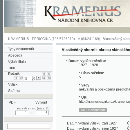
KRAMERIUS
-
PERIODIKA
(796/5736010) -
V
(84/241169) -
Vlastivědný sborník ok
Typy dokumentů
Vlastivědný sborník okresu slánského a nov
Abeceda
* Datum vydání ročníku:
Výběr titulu
1927 - 1928
Titul
* Číslo ročníku:
Ročník
5
/6
Výtisk
* Vady:
nekvalitní a poškozená předloha; č. 7 s. 1
Stránka
* URI:
http://kramerius.nkp.cz/kramerius/han
PDF
Vytvořit
rozsah stran: (max. 20)
-
Datum vydání výtisku:
září 1927
Číslo výti
Datum vydání výtisku:
říjen 1927
Číslo výti
hledat v aktuálním
Datum vydání výtisku:
listopad 1927
Číslo výti
ročníku
Datum vydání výtisku:
prosinec 1927
Číslo výti