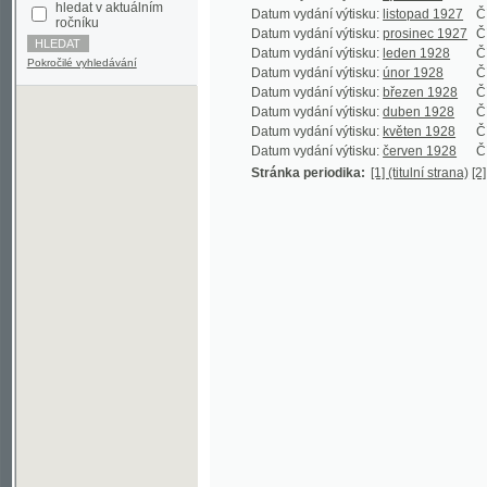
Datum vydání výtisku:
leden 1928
Číslo výti
Pokročilé vyhledávání
Datum vydání výtisku:
únor 1928
Číslo výti
Datum vydání výtisku:
březen 1928
Číslo výti
Datum vydání výtisku:
duben 1928
Číslo výti
Datum vydání výtisku:
květen 1928
Číslo výti
Datum vydání výtisku:
červen 1928
Číslo výti
Stránka periodika:
[1] (titulní strana)
[2] (prázdn