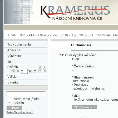
KRAMERIUS
-
PERIODIKA
(796/5736010) -
H
(23/90126) -
Hurtuimosia
(1/641)
Typy dokumentů
Hurtuimosia
Abeceda
* Datum vydání ročníku:
Výběr titulu
1930
Titul
* Číslo ročníku:
Ročník
2
/10
Výtisk
* Hlavní název:
Hurtuimosia
Stránka
* Podnázev:
neperiodychnyi zhurnal
* URI:
hledat v aktuálním
http://kramerius.nkp.cz/kramerius/han
ročníku
Pokročilé vyhledávání
Datum vydání výtisku:
1.1930
Datum vydání výtisku:
9.1930
Číslo výtisku:
5