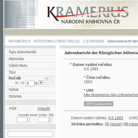
KRAMERIUS
-
PERIODIKA
(796/5736010) -
J
(15/45069) -
Jahresbericht der Königl
Typy dokumentů
Jahresbericht der Königlichen böhmischen Ge
Abeceda
* Datum vydání ročníku:
Výběr titulu
9.6.1883
Titul
* Číslo ročníku:
Ročník
1883
/8
Výtisk
* URI:
http://kramerius.nkp.cz/kramerius/han
Stránka
PDF
Vytvořit
rozsah stran: (max. 20)
Datum vydání výtisku:
9.6.1883
(1/60)
-
Stránka periodika:
[II] (obsah)
[III] (obsah)
hledat v aktuálním
ročníku