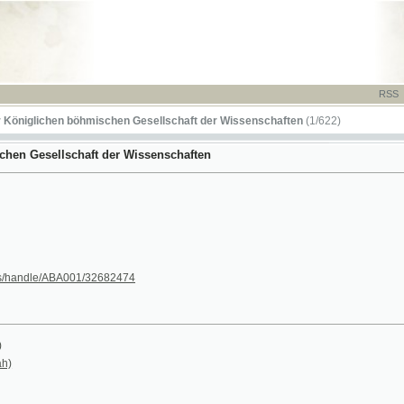
RSS
-
TISK
-
NÁP
ichen böhmischen Gesellschaft der Wissenschaften
(1/622)
sellschaft der Wissenschaften
dle/ABA001/32682474