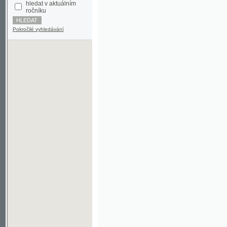
Pokročilé vyhledávání
©2003-2010
Developed
under GNU GPL
by
Qbizm
,
NKČR
and
KNAV