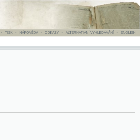
OVĚDA
-
ODKAZY
-
ALTERNATIVNÍ VYHLEDÁVÁNÍ
-
ENGLISH