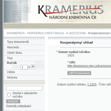
KRAMERIUS
-
PERIODIKA
(796/5736010) -
K
(62/232338) -
Kooperatyvnyi ohliad
(1
Typy dokumentů
Kooperatyvnyi ohliad
Abeceda
* Datum vydání ročníku:
Výběr titulu
1925
Titul
* URI:
Ročník
http://kramerius.nkp.cz/kramerius/hand
/1
Výtisk
Stránka
Datum vydání výtisku:
1.1925
Číslo výtisku:
1
hledat v aktuálním
ročníku
Pokročilé vyhledávání