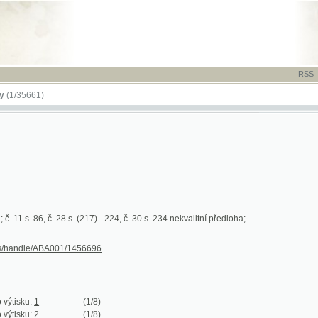
RSS
-
TISK
-
NÁP
61)
86, č. 28 s. (217) - 224, č. 30 s. 234 nekvalitní předloha;
le/ABA001/1456696
:
1
(1/8)
:
2
(1/8)
:
3
(1/8)
:
4
(1/8)