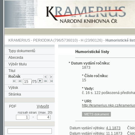
KRAMERIUS
-
PERIODIKA
(796/5736010) -
H
(23/90126) -
Humoristické listy
(1/356
Typy dokumentů
Humoristické listy
Abeceda
* Datum vydání ročníku:
Výběr titulu
1873
Titul
* Číslo ročníku:
Ročník
15
/75
Výtisk
* Vady:
č. 16 s. 122 poškozená předloha; č. 11 s. 
Stránka
* URI:
http://kramerius.nkp.cz/kramerius/hand
PDF
Vytvořit
rozsah stran: (max. 20)
-
Datum vydání výtisku:
4.1.1873
Číslo výtisku
Datum vydání výtisku:
11.1.1873
Číslo výtisku
hledat v aktuálním
Datum vydání výtisku:
18.1.1873
Číslo výtisku
ročníku
Datum vydání výtisku:
25.1.1873
Číslo výtisku