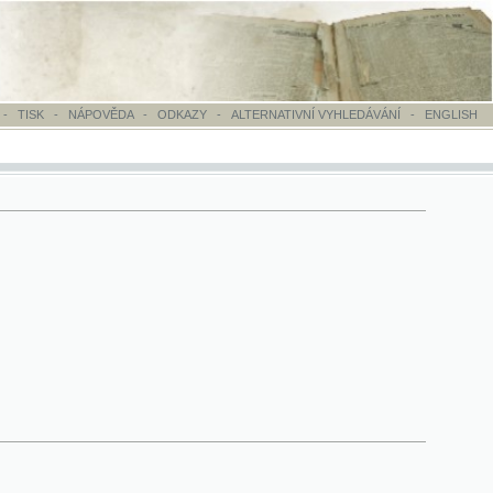
OVĚDA
-
ODKAZY
-
ALTERNATIVNÍ VYHLEDÁVÁNÍ
-
ENGLISH