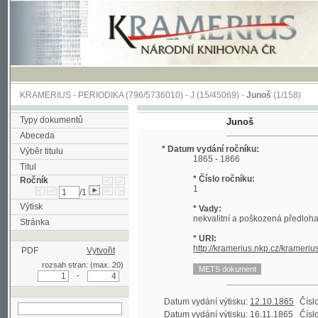
KRAMERIUS
-
PERIODIKA
(796/5736010) -
J
(15/45069) -
Junoš
(1/158)
Typy dokumentů
Junoš
Abeceda
* Datum vydání ročníku:
Výběr titulu
1865 - 1866
Titul
* Číslo ročníku:
Ročník
1
/1
Výtisk
* Vady:
nekvalitní a poškozená předloha;
Stránka
* URI:
http://kramerius.nkp.cz/kramerius/han
PDF
Vytvořit
rozsah stran: (max. 20)
-
Datum vydání výtisku:
12.10.1865
Číslo výtisku
Datum vydání výtisku:
16.11.1865
Číslo výtisku
hledat v aktuálním
Datum vydání výtisku:
21.12.1865
Číslo výtisku
ročníku
Datum vydání výtisku:
25.1.1866
Číslo výtisku