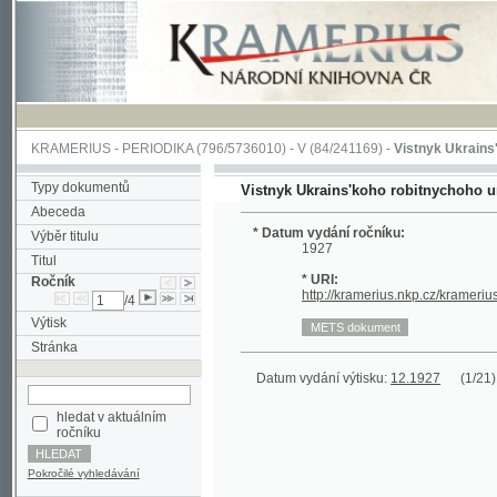
KRAMERIUS
-
PERIODIKA
(796/5736010) -
V
(84/241169) -
Vistnyk Ukrains'koho ro
Typy dokumentů
Vistnyk Ukrains'koho robitnychoho universy
Abeceda
* Datum vydání ročníku:
Výběr titulu
1927
Titul
* URI:
Ročník
http://kramerius.nkp.cz/kramerius/hand
/4
Výtisk
Stránka
Datum vydání výtisku:
12.1927
(1/21)
hledat v aktuálním
ročníku
Pokročilé vyhledávání