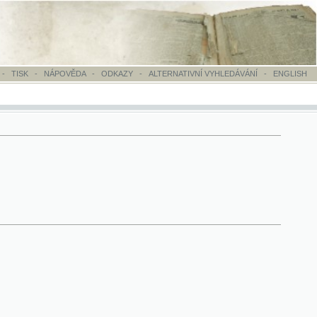
OVĚDA
-
ODKAZY
-
ALTERNATIVNÍ VYHLEDÁVÁNÍ
-
ENGLISH