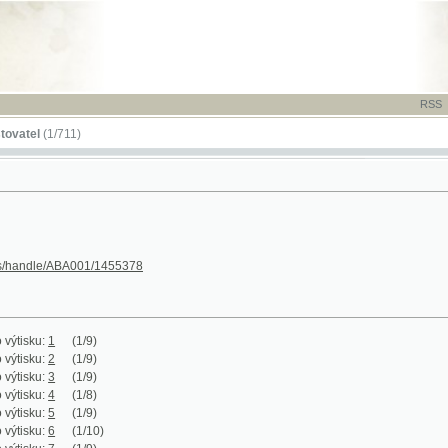
RSS
-
TISK
-
NÁP
(1/711)
le/ABA001/1455378
:
1
(1/9)
:
2
(1/9)
:
3
(1/9)
:
4
(1/8)
:
5
(1/9)
:
6
(1/10)
:
7
(1/9)
:
8
(1/8)
:
9
(1/9)