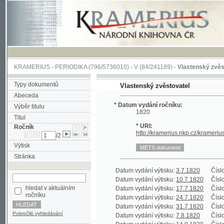
KRAMERIUS
-
PERIODIKA
(796/5736010) -
V
(84/241169) -
Vlastenský zvěstovatel
Typy dokumentů
Vlastenský zvěstovatel
Abeceda
* Datum vydání ročníku:
Výběr titulu
1820
Titul
* URI:
Ročník
http://kramerius.nkp.cz/kramerius/hand
/2
Výtisk
Stránka
Datum vydání výtisku:
3.7.1820
Číslo výtisku
Datum vydání výtisku:
10.7.1820
Číslo výtisku
hledat v aktuálním
Datum vydání výtisku:
17.7.1820
Číslo výtisku
ročníku
Datum vydání výtisku:
24.7.1820
Číslo výtisku
Datum vydání výtisku:
31.7.1820
Číslo výtisku
Pokročilé vyhledávání
Datum vydání výtisku:
7.8.1820
Číslo výtisku
Datum vydání výtisku:
14.8.1820
Číslo výtisku
Datum vydání výtisku:
21.8.1820
Číslo výtisku
Datum vydání výtisku:
28.8.1820
Číslo výtisku