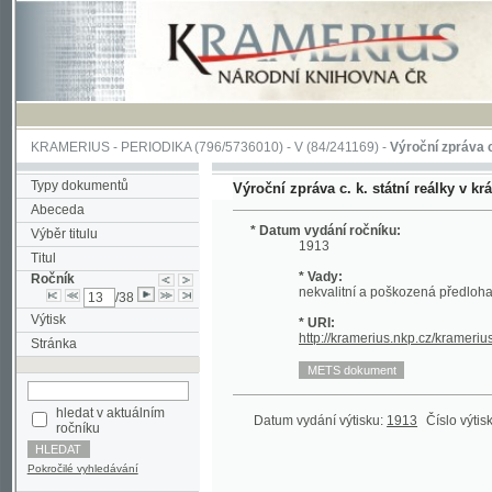
KRAMERIUS
-
PERIODIKA
(796/5736010) -
V
(84/241169) -
Výroční zpráva c. k. stát
Typy dokumentů
Výroční zpráva c. k. státní reálky v král. hor
Abeceda
* Datum vydání ročníku:
Výběr titulu
1913
Titul
* Vady:
Ročník
nekvalitní a poškozená předloha;
/38
Výtisk
* URI:
http://kramerius.nkp.cz/kramerius/han
Stránka
hledat v aktuálním
Datum vydání výtisku:
1913
Číslo výtisku:
1
(1
ročníku
Pokročilé vyhledávání