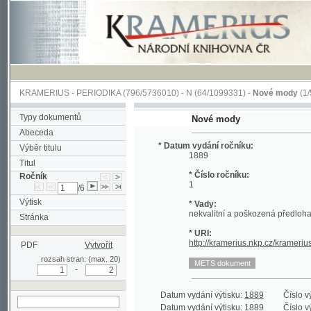
KRAMERIUS
-
PERIODIKA
(796/5736010) -
N
(64/1099331) -
Nové mody
(1/5057)
Typy dokumentů
Nové mody
Abeceda
* Datum vydání ročníku:
Výběr titulu
1889
Titul
* Číslo ročníku:
Ročník
1
/6
Výtisk
* Vady:
nekvalitní a poškozená předloha;
Stránka
* URI:
http://kramerius.nkp.cz/kramerius/hand
PDF
Vytvořit
rozsah stran: (max. 20)
-
Datum vydání výtisku:
1889
Číslo výtisku:
1
Datum vydání výtisku:
1889
Číslo výtisku:
2
hledat v aktuálním
Datum vydání výtisku:
1889
Číslo výtisku:
3
ročníku
Datum vydání výtisku:
1889
Číslo výtisku:
4