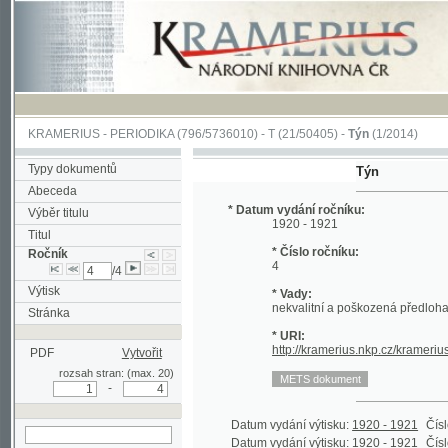
KRAMERIUS
-
PERIODIKA
(796/5736010) -
T
(21/50405) -
Týn
(1/2014)
Typy dokumentů
Týn
Abeceda
* Datum vydání ročníku:
Výběr titulu
1920 - 1921
Titul
* Číslo ročníku:
Ročník
4
/4
Výtisk
* Vady:
nekvalitní a poškozená předloha;
Stránka
* URI:
http://kramerius.nkp.cz/kramerius/han
PDF
Vytvořit
rozsah stran: (max. 20)
-
Datum vydání výtisku:
1920 - 1921
Číslo výtisk
Datum vydání výtisku:
1920 - 1921
Číslo výtisk
hledat v aktuálním
Datum vydání výtisku:
1920 - 1921
Číslo výtisk
ročníku
Datum vydání výtisku:
1920 - 1921
Číslo výtisk