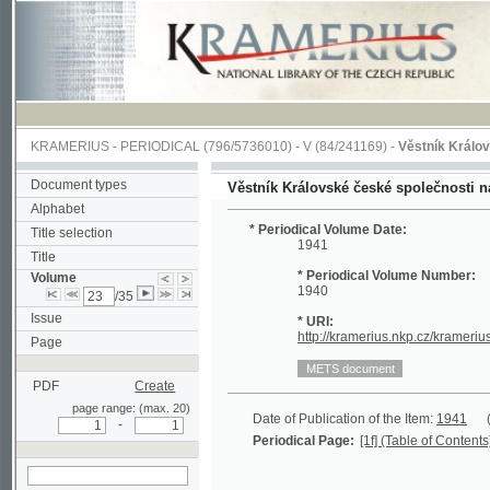
KRAMERIUS
-
PERIODICAL
(796/5736010) -
V
(84/241169) -
Věstník Královské čes
Document types
Věstník Královské české společnosti nauk. T
Alphabet
* Periodical Volume Date:
Title selection
1941
Title
* Periodical Volume Number:
Volume
1940
/35
Issue
* URI:
http://kramerius.nkp.cz/kramerius/han
Page
PDF
Create
page range: (max. 20)
Date of Publication of the Item:
1941
(1/336)
-
Periodical Page:
[1f] (Table of Contents)
search in actual
volume