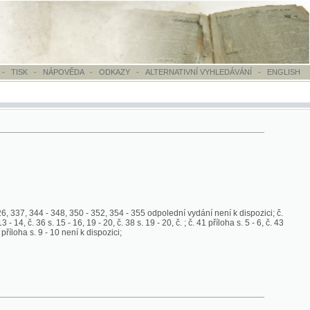
OVĚDA
-
ODKAZY
-
ALTERNATIVNÍ VYHLEDÁVÁNÍ
-
ENGLISH
8, 350 - 352, 354 - 355 odpolední vydání není k dispozici; č.
- 16, 19 - 20, č. 38 s. 19 - 20, č. ; č. 41 příloha s. 5 - 6, č. 43
0 není k dispozici;