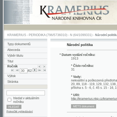
KRAMERIUS
-
PERIODIKA
(796/5736010) -
N
(64/1099331) -
Národní politika
(1/400
Typy dokumentů
Národní politika
Abeceda
* Datum vydání ročníku:
Výběr titulu
1913
Titul
* Číslo ročníku:
Ročník
31
/62
Výtisk
* Vady:
nekvalitní a poškozená předloha; č. 100 př
Stránka
20, 89, 118 - 119, 129, 132, 138, 223 příloha
příloha s. 5 - 6, č. 45 s. 15 - 16, 19 - 20, č
* URI:
hledat v aktuálním
http://kramerius.nkp.cz/kramerius/hand
ročníku
Pokročilé vyhledávání
Datum vydání výtisku:
1.1.1913
Číslo výtisku
Datum vydání výtisku:
1.1.1913
Číslo výtisku
Datum vydání výtisku:
1.1.1913
Číslo výtisku