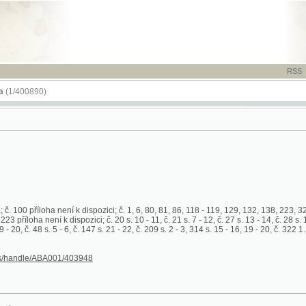
RSS
-
TISK
-
NÁP
890)
íloha není k dispozici; č. 1, 6, 80, 81, 86, 118 - 119, 129, 132, 138, 223, 326, 337, 344 - 34
 není k dispozici; č. 20 s. 10 - 11, č. 21 s. 7 - 12, č. 27 s. 13 - 14, č. 28 s. 13 - 14, č. 36 s. 15 
. 48 s. 5 - 6, č. 147 s. 21 - 22, č. 209 s. 2 - 3, 314 s. 15 - 16, 19 - 20, č. 322 1. příloha s. 9 - 1
le/ABA001/403948
:
1
(1/16)
:
1
- příloha
(1/8)
:
1
- příloha
(1/8)