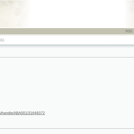
RSS
-
TISK
-
NÁP
dle/ABA001/31649372
(1/50)
(1/18)