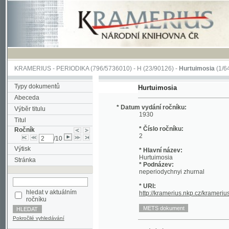
KRAMERIUS
-
PERIODIKA
(796/5736010) -
H
(23/90126) -
Hurtuimosia
(1/641)
Typy dokumentů
Hurtuimosia
Abeceda
* Datum vydání ročníku:
Výběr titulu
1930
Titul
* Číslo ročníku:
Ročník
2
/10
Výtisk
* Hlavní název:
Hurtuimosia
Stránka
* Podnázev:
neperiodychnyi zhurnal
* URI:
hledat v aktuálním
http://kramerius.nkp.cz/kramerius/han
ročníku
Pokročilé vyhledávání
Datum vydání výtisku:
1.1930
Datum vydání výtisku:
9.1930
Číslo výtisku:
5