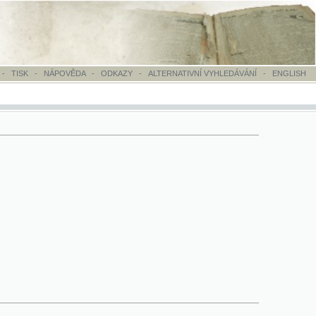
OVĚDA
-
ODKAZY
-
ALTERNATIVNÍ VYHLEDÁVÁNÍ
-
ENGLISH