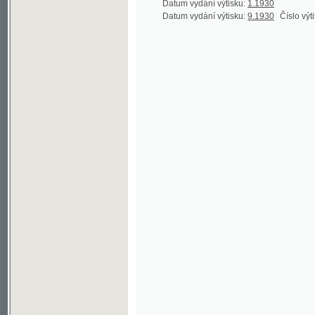
©2003-2010
Developed
under GNU GPL
by
Qbizm
,
NKČR
and
KNAV