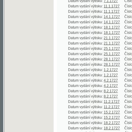
Datum vydání výtisku:
14.1.1727
Číslo výtisku
Datum vydání výtisku:
14.1.1727
Číslo výtisku
Datum vydání výtisku:
18.1.1727
Číslo výtisku
Datum vydání výtisku:
18.1.1727
Číslo výtisku
Datum vydání výtisku:
21.1.1727
Číslo výtisku
Datum vydání výtisku:
21.1.1727
Číslo výtisku
Datum vydání výtisku:
25.1.1727
Číslo výtisku
Datum vydání výtisku:
25.1.1727
Číslo výtisku
Datum vydání výtisku:
28.1.1727
Číslo výtisku
Datum vydání výtisku:
28.1.1727
Číslo výtisku
Datum vydání výtisku:
1.2.1727
Číslo výtisku
Datum vydání výtisku:
1.2.1727
Číslo výtisku
Datum vydání výtisku:
4.2.1727
Číslo výtisku
Datum vydání výtisku:
4.2.1727
Číslo výtisku
Datum vydání výtisku:
8.2.1727
Číslo výtisku
Datum vydání výtisku:
8.2.1727
Číslo výtisku
Datum vydání výtisku:
11.2.1727
Číslo výtisku
Datum vydání výtisku:
11.2.1727
Číslo výtisku
Datum vydání výtisku:
15.2.1727
Číslo výtisku
Datum vydání výtisku:
15.2.1727
Číslo výtisku
Datum vydání výtisku:
18.2.1727
Číslo výtisku
Datum vydání výtisku:
18.2.1727
Číslo výtisku
Datum vydání výtisku:
22.2.1727
Číslo výtisku
Datum vydání výtisku:
22.2.1727
Číslo výtisku
Datum vydání výtisku:
25.2.1727
Číslo výtisku
Datum vydání výtisku:
25.2.1727
Číslo výtisku
Datum vydání výtisku:
1.3.1727
Číslo výtisku