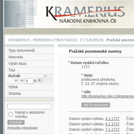
KRAMERIUS
-
PERIODIKA
(796/5736010) -
P
(71/828529) -
Pražské posstowské no
Typy dokumentů
Pražské posstowské nowiny
Abeceda
* Datum vydání ročníku:
Výběr titulu
1727
Titul
* Vady:
Ročník
poškozená předloha;
/8
č. 13, 47 chybný název;
Výtisk
* URI:
Stránka
http://kramerius.nkp.cz/kramerius/hand
hledat v aktuálním
ročníku
Datum vydání výtisku:
4.1.1727
Číslo výtisku
Datum vydání výtisku:
4.1.1727
Číslo výtisku
Pokročilé vyhledávání
Datum vydání výtisku:
7.1.1727
Číslo výtisku
Datum vydání výtisku:
7.1.1727
Číslo výtisku
Datum vydání výtisku:
11.1.1727
Číslo výtisku
Datum vydání výtisku:
11.1.1727
Číslo výtisku