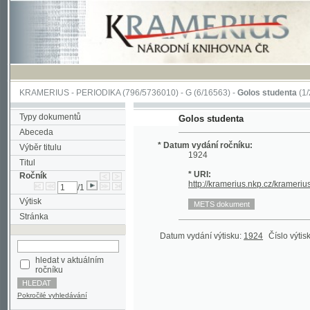
KRAMERIUS
-
PERIODIKA
(796/5736010) -
G
(6/16563) -
Golos studenta
(1/20)
Typy dokumentů
Golos studenta
Abeceda
* Datum vydání ročníku:
Výběr titulu
1924
Titul
* URI:
Ročník
http://kramerius.nkp.cz/kramerius/hand
/1
Výtisk
Stránka
Datum vydání výtisku:
1924
Číslo výtisku:
1
(1
hledat v aktuálním
ročníku
Pokročilé vyhledávání