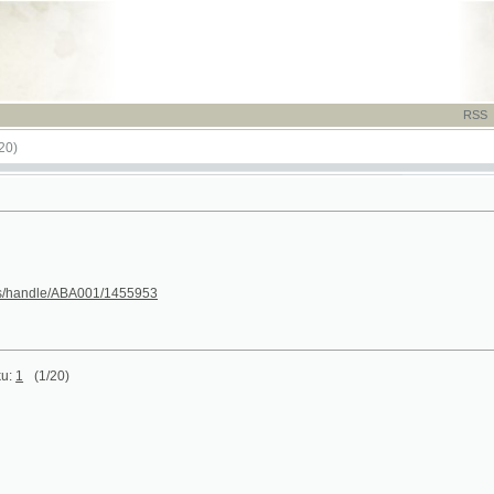
RSS
-
TISK
-
NÁP
le/ABA001/1455953
/20)