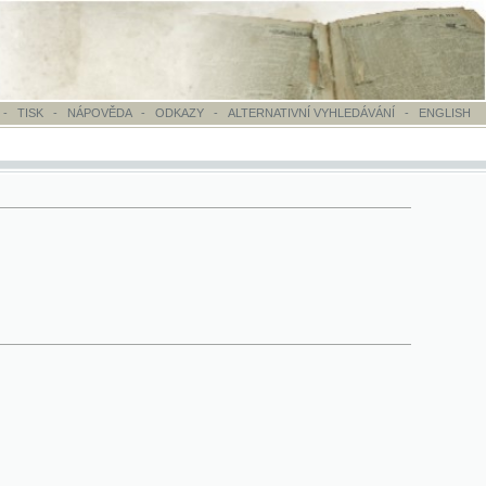
OVĚDA
-
ODKAZY
-
ALTERNATIVNÍ VYHLEDÁVÁNÍ
-
ENGLISH