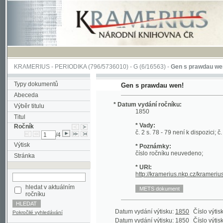
KRAMERIUS
-
PERIODIKA
(796/5736010) -
G
(6/16563) -
Gen s prawdau wen!
(1/11
Typy dokumentů
Gen s prawdau wen!
Abeceda
* Datum vydání ročníku:
Výběr titulu
1850
Titul
* Vady:
Ročník
č. 2 s. 78 - 79 není k dispozici; č. 2 s. 12
/4
Výtisk
* Poznámky:
číslo ročníku neuvedeno;
Stránka
* URI:
http://kramerius.nkp.cz/kramerius/hand
hledat v aktuálním
ročníku
Datum vydání výtisku:
1850
Číslo výtisku:
1
(1
Pokročilé vyhledávání
Datum vydání výtisku:
1850
Číslo výtisku:
2
(1
Datum vydání výtisku:
1850
Číslo výtisku:
3
(1