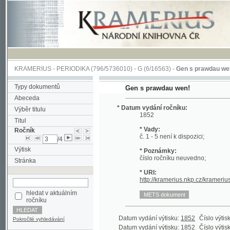
KRAMERIUS
-
PERIODIKA
(796/5736010) -
G
(6/16563) -
Gen s prawdau wen!
(1/11
Typy dokumentů
Gen s prawdau wen!
Abeceda
* Datum vydání ročníku:
Výběr titulu
1852
Titul
* Vady:
Ročník
č. 1 - 5 není k dispozici;
/4
Výtisk
* Poznámky:
číslo ročníku neuvedno;
Stránka
* URI:
http://kramerius.nkp.cz/kramerius/hand
hledat v aktuálním
ročníku
Datum vydání výtisku:
1852
Číslo výtisku:
6
(1
Pokročilé vyhledávání
Datum vydání výtisku:
1852
Číslo výtisku:
7
(1
Datum vydání výtisku:
1852
Číslo výtisku:
8
(1