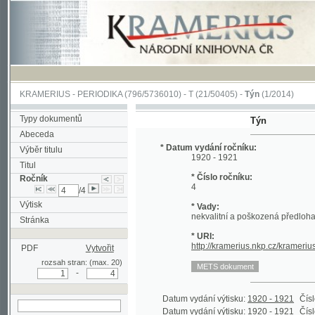
KRAMERIUS
-
PERIODIKA
(796/5736010) -
T
(21/50405) -
Týn
(1/2014)
Typy dokumentů
Týn
Abeceda
* Datum vydání ročníku:
Výběr titulu
1920 - 1921
Titul
* Číslo ročníku:
Ročník
4
/4
Výtisk
* Vady:
nekvalitní a poškozená předloha;
Stránka
* URI:
http://kramerius.nkp.cz/kramerius/han
PDF
Vytvořit
rozsah stran: (max. 20)
-
Datum vydání výtisku:
1920 - 1921
Číslo výtisk
Datum vydání výtisku:
1920 - 1921
Číslo výtisk
hledat v aktuálním
Datum vydání výtisku:
1920 - 1921
Číslo výtisk
ročníku
Datum vydání výtisku:
1920 - 1921
Číslo výtisk