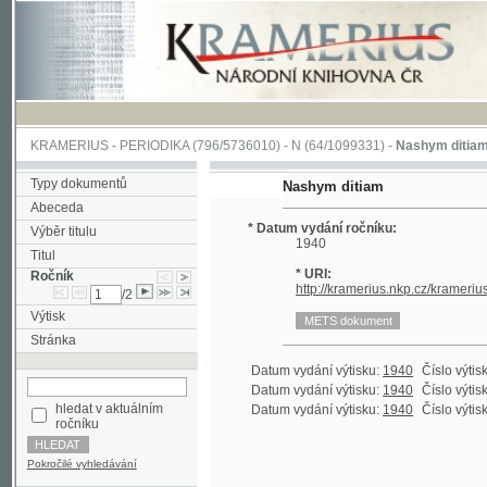
KRAMERIUS
-
PERIODIKA
(796/5736010) -
N
(64/1099331) -
Nashym ditiam
(1/64)
Typy dokumentů
Nashym ditiam
Abeceda
* Datum vydání ročníku:
Výběr titulu
1940
Titul
* URI:
Ročník
http://kramerius.nkp.cz/kramerius/hand
/2
Výtisk
Stránka
Datum vydání výtisku:
1940
Číslo výtisku:
1
(1
Datum vydání výtisku:
1940
Číslo výtisku:
2
(1
hledat v aktuálním
Datum vydání výtisku:
1940
Číslo výtisku:
3
(1
ročníku
Pokročilé vyhledávání