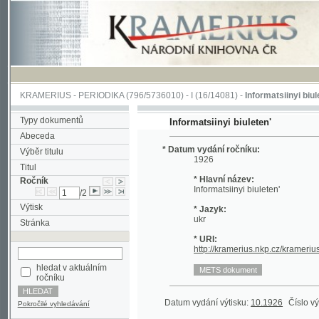
KRAMERIUS
-
PERIODIKA
(796/5736010) -
I
(16/14081) -
Informatsiinyi biuleten'
(1/
Typy dokumentů
Informatsiinyi biuleten'
Abeceda
* Datum vydání ročníku:
Výběr titulu
1926
Titul
* Hlavní název:
Ročník
Informatsiinyi biuleten'
/2
Výtisk
* Jazyk:
ukr
Stránka
* URI:
http://kramerius.nkp.cz/kramerius/han
hledat v aktuálním
ročníku
Datum vydání výtisku:
10.1926
Číslo výtisku:
5
Pokročilé vyhledávání