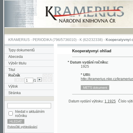
KRAMERIUS
-
PERIODIKA
(796/5736010) -
K
(62/232338) -
Kooperatyvnyi ohliad
(1
Typy dokumentů
Kooperatyvnyi ohliad
Abeceda
* Datum vydání ročníku:
Výběr titulu
1925
Titul
* URI:
Ročník
http://kramerius.nkp.cz/kramerius/hand
/1
Výtisk
Stránka
Datum vydání výtisku:
1.1925
Číslo výtisku:
1
hledat v aktuálním
ročníku
Pokročilé vyhledávání