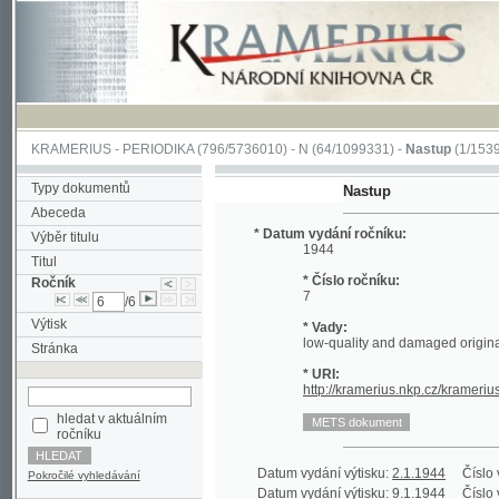
KRAMERIUS
-
PERIODIKA
(796/5736010) -
N
(64/1099331) -
Nastup
(1/1539)
Typy dokumentů
Nastup
Abeceda
* Datum vydání ročníku:
Výběr titulu
1944
Titul
* Číslo ročníku:
Ročník
7
/6
Výtisk
* Vady:
low-quality and damaged original;
Stránka
* URI:
http://kramerius.nkp.cz/kramerius/han
hledat v aktuálním
ročníku
Datum vydání výtisku:
2.1.1944
Číslo výtisku:
Pokročilé vyhledávání
Datum vydání výtisku:
9.1.1944
Číslo výtisku:
Datum vydání výtisku:
16.1.1944
Číslo výtisku:
Datum vydání výtisku:
23.1.1944
Číslo výtisku: