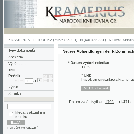
KRAMERIUS
-
PERIODIKA
(796/5736010) -
N
(64/1099331) -
Neuere Abhandlungen 
Typy dokumentů
Neuere Abhandlungen der k.Böhmischen Gese
Abeceda
* Datum vydání ročníku:
Výběr titulu
1798
Titul
* URI:
Ročník
http://kramerius.nkp.cz/kramerius/han
/1
Výtisk
Stránka
Datum vydání výtisku:
1798
(1/471)
hledat v aktuálním
ročníku
Pokročilé vyhledávání