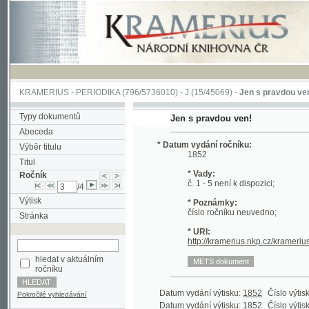
KRAMERIUS
-
PERIODIKA
(796/5736010) -
J
(15/45069) -
Jen s pravdou ven!
(1/117
Typy dokumentů
Jen s pravdou ven!
Abeceda
* Datum vydání ročníku:
Výběr titulu
1852
Titul
* Vady:
Ročník
č. 1 - 5 není k dispozici;
/4
Výtisk
* Poznámky:
číslo ročníku neuvedno;
Stránka
* URI:
http://kramerius.nkp.cz/kramerius/hand
hledat v aktuálním
ročníku
Datum vydání výtisku:
1852
Číslo výtisku:
6
(1
Pokročilé vyhledávání
Datum vydání výtisku:
1852
Číslo výtisku:
7
(1
Datum vydání výtisku:
1852
Číslo výtisku:
8
(1