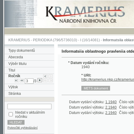
KRAMERIUS
-
PERIODIKA
(796/5736010) -
I
(16/14081) -
Informatsiia oblastnogo pra
Typy dokumentů
Informatsiia oblastnogo pravleniia otdela Obs
Abeceda
* Datum vydání ročníku:
Výběr titulu
1940
Titul
* URI:
Ročník
http://kramerius.nkp.cz/kramerius/hand
/3
Výtisk
Stránka
Datum vydání výtisku:
1.1940
Číslo výtisku:
30
Datum vydání výtisku:
2.1940
Číslo výtisku:
31
hledat v aktuálním
Datum vydání výtisku:
2.1940
Číslo výtisku:
31
ročníku
Pokročilé vyhledávání