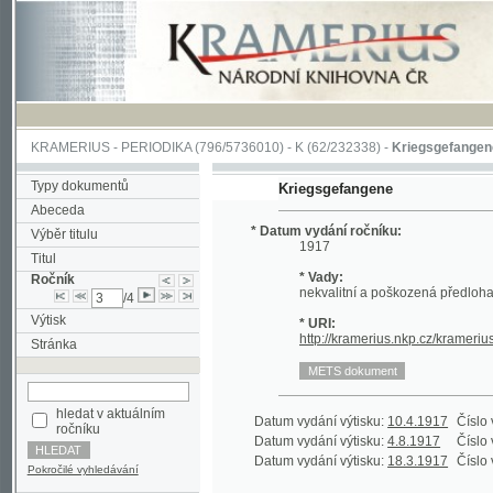
KRAMERIUS
-
PERIODIKA
(796/5736010) -
K
(62/232338) -
Kriegsgefangene
(1/134
Typy dokumentů
Kriegsgefangene
Abeceda
* Datum vydání ročníku:
Výběr titulu
1917
Titul
* Vady:
Ročník
nekvalitní a poškozená předloha;
/4
Výtisk
* URI:
http://kramerius.nkp.cz/kramerius/han
Stránka
hledat v aktuálním
Datum vydání výtisku:
10.4.1917
Číslo výtisku:
ročníku
Datum vydání výtisku:
4.8.1917
Číslo výtisku:
Datum vydání výtisku:
18.3.1917
Číslo výtisku:
Pokročilé vyhledávání